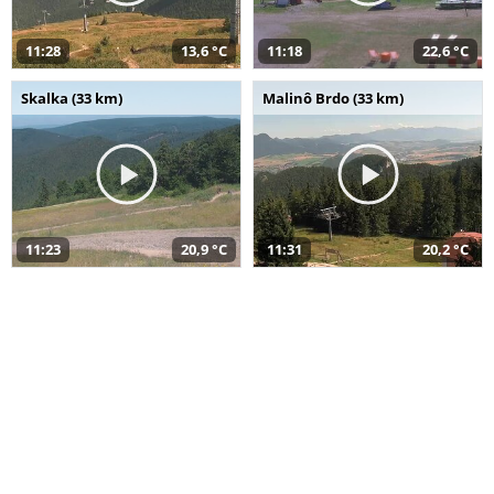
11:28
13,6 °C
11:18
22,6 °C
Skalka (33 km)
Malinô Brdo (33 km)
11:23
20,9 °C
11:31
20,2 °C