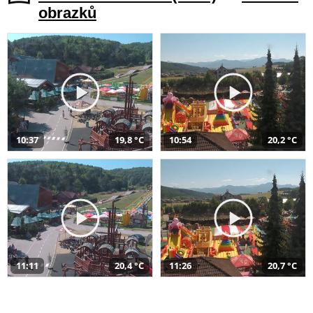
obrazků
10:37
19,8 °C
10:54
20,2 °C
11:11
20,4 °C
11:26
20,7 °C