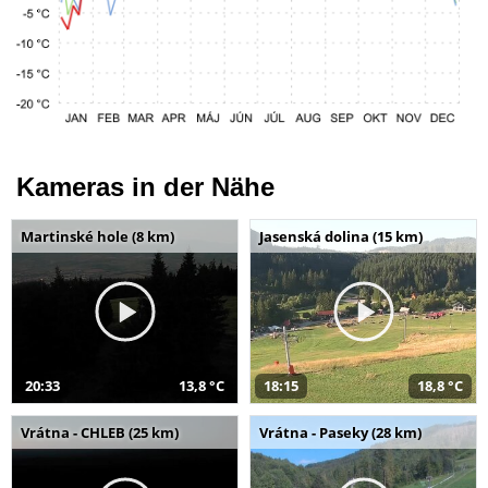
Kameras in der Nähe
Martinské hole (8 km)
Jasenská dolina (15 km)
20:33
13,8 °C
18:15
18,8 °C
Vrátna - CHLEB (25 km)
Vrátna - Paseky (28 km)