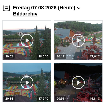
Freitag 07.08.2026 (Heute)
Bildarchiv
20:02
18,0 °C
20:19
17,6 °C
20:34
17,2 °C
20:51
16,8 °C