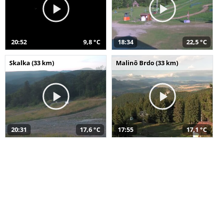
20:52
9,8 °C
18:34
22,5 °C
Skalka (33 km)
Malinô Brdo (33 km)
20:31
17,6 °C
17:55
17,1 °C