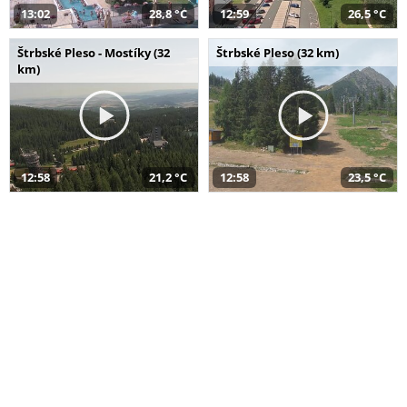
13:02
28,8 °C
12:59
26,5 °C
Štrbské Pleso - Mostíky (32
Štrbské Pleso (32 km)
km)
12:58
21,2 °C
12:58
23,5 °C