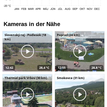
Kameras in der Nähe
Slovenský raj - Podlesok (18
Poprad (24 km)
km)
12:42
28,4 °C
12:55
28,8 °C
Thermal park Vrbov (30 km)
Smokovce (31 km)