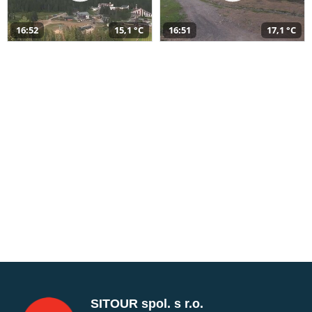
16:52
15,1 °C
16:51
17,1 °C
SITOUR spol. s r.o.