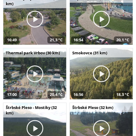
km)
16:49
21,3 °C
16:54
20,1 °C
Thermal park Vrbov (30 km)
Smokovce (31 km)
17:00
20,4 °C
16:56
18,3 °C
Štrbské Pleso - Mostíky (32
Štrbské Pleso (32 km)
km)