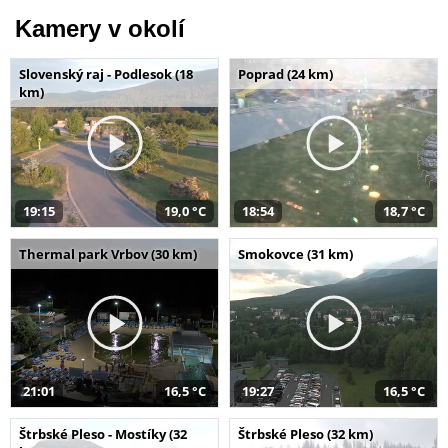
Kamery v okolí
Slovenský raj - Podlesok (18
Poprad (24 km)
km)
19:15
19,0 °C
18:54
18,7 °C
Thermal park Vrbov (30 km)
Smokovce (31 km)
21:01
16,5 °C
19:27
16,5 °C
Štrbské Pleso - Mostíky (32
Štrbské Pleso (32 km)