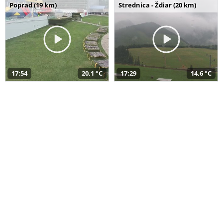
Poprad (19 km)
Strednica - Ždiar (20 km)
17:54
20,1 °C
17:29
14,6 °C