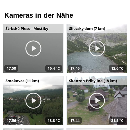
Kameras in der Nähe
Štrbské Pleso - Mostíky
Sliezsky dom (7 km)
17:58
16,4 °C
17:46
12,6 °C
Smokovce (11 km)
Skanzen Pribylina (18 km)
17:56
18,8 °C
17:44
21,5 °C