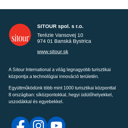
SITOUR spol. s r.o.
Terézie Vansovej 10
974 01 Banská Bystrica
www.sitour.sk
A Sitour International a világ legnagyobb turisztikai
központja a technológiai innováció területén.
Együttműködünk több mint 1000 turisztikai központtal
8 országban: síközpontokkal, hegyi üdülőhelyekkel,
uszodákkal és egyebekkel.