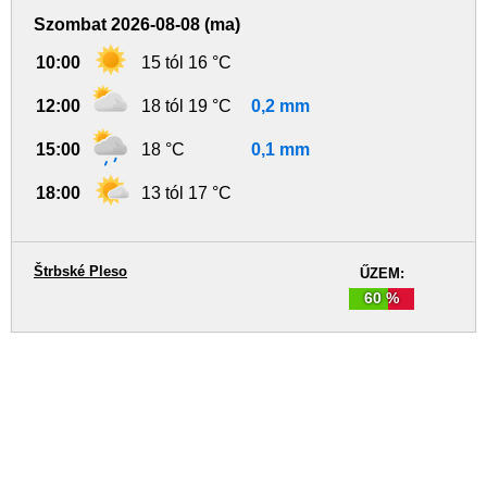
Szombat 2026-08-08 (ma)
10:00
15 tól 16 °C
12:00
18 tól 19 °C
0,2 mm
15:00
18 °C
0,1 mm
18:00
13 tól 17 °C
Štrbské Pleso
ŰZEM:
60 %