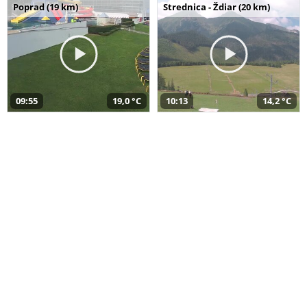
Poprad (19 km)
Strednica - Ždiar (20 km)
09:55
19,0 °C
10:13
14,2 °C