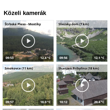
Közeli kamerák
Štrbské Pleso - Mostíky
Sliezsky dom (7 km)
09:53
12,4 °C
09:56
12,1 °C
Smokovce (11 km)
Skanzen Pribylina (18 km)
09:57
18,0 °C
10:12
20,4 °C