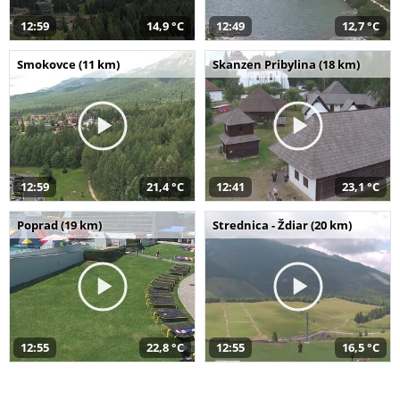
12:59
14,9 °C
12:49
12,7 °C
Smokovce (11 km)
Skanzen Pribylina (18 km)
12:59
21,4 °C
12:41
23,1 °C
Poprad (19 km)
Strednica - Ždiar (20 km)
12:55
22,8 °C
12:55
16,5 °C