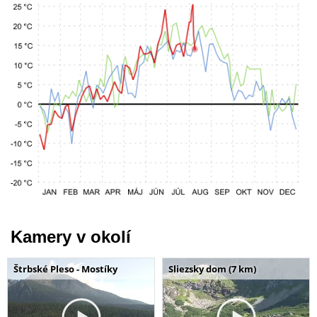
Kamery v okolí
Štrbské Pleso - Mostíky
Sliezsky dom (7 km)