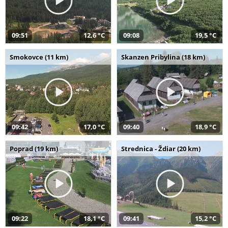
09:51
12,6 °C
09:08
19,5 °C
Smokovce (11 km)
Skanzen Pribylina (18 km)
09:42
17,0 °C
09:40
18,9 °C
Poprad (19 km)
Strednica - Ždiar (20 km)
09:22
18,1 °C
09:41
15,2 °C