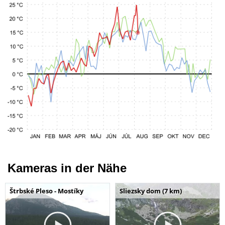
Kameras in der Nähe
Štrbské Pleso - Mostíky
Sliezsky dom (7 km)