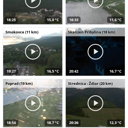
18:25
15,0 °C
18:33
11,6 °C
Smokovce (11 km)
Skanzen Pribylina (18 km)
19:27
16,5 °C
20:42
16,7 °C
Poprad (19 km)
Strednica - Ždiar (20 km)
18:54
18,7 °C
20:26
12,3 °C