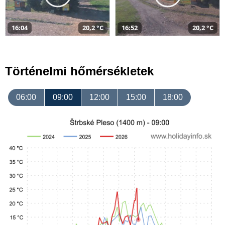
16:04
20,2 °C
16:52
20,2 °C
Történelmi hőmérsékletek
06:00
09:00
12:00
15:00
18:00