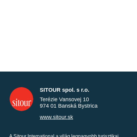
SITOUR spol. s r.o.
Terézie Vansovej 10
974 01 Banská Bystrica
www.sitour.sk
A Sitour International a világ legnagyobb turisztikai