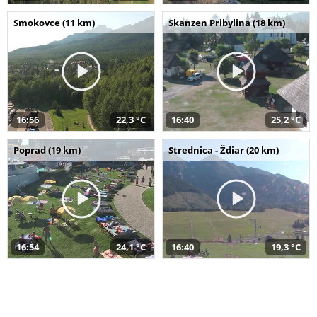
Smokovce (11 km)
Skanzen Pribylina (18 km)
16:56
22,3 °C
16:40
25,2 °C
Poprad (19 km)
Strednica - Ždiar (20 km)
16:54
24,1 °C
16:40
19,3 °C