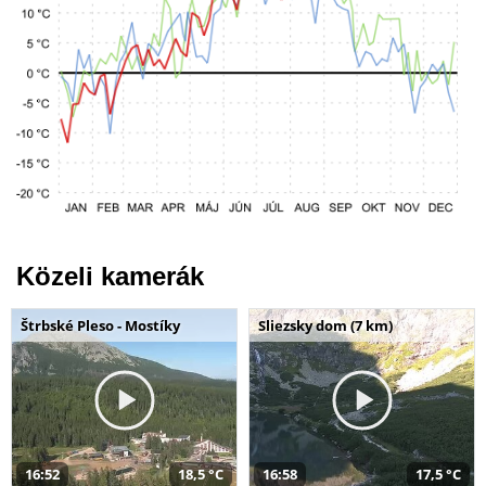
Közeli kamerák
Štrbské Pleso - Mostíky
Sliezsky dom (7 km)
16:52
18,5 °C
16:58
17,5 °C