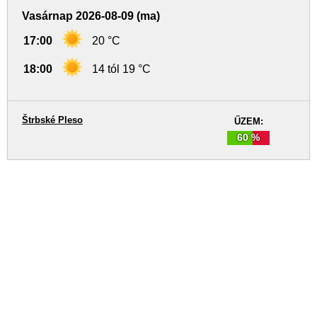
Vasárnap 2026-08-09 (ma)
17:00
20 °C
18:00
14 tól 19 °C
Štrbské Pleso
ŰZEM:
60 %