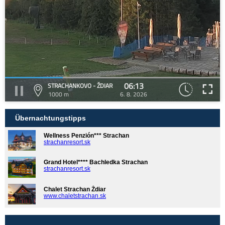
06:13
STRACHANKOVO - ŽDIAR
1000 m
6. 8. 2026
Übernachtungstipps
Wellness Penzión*** Strachan
strachanresort.sk
Grand Hotel**** Bachledka Strachan
strachanresort.sk
Chalet Strachan Ždiar
www.chaletstrachan.sk