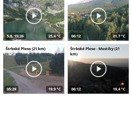
5.8. 15:26
25,4 °C
06:12
21,7 °C
Štrbské Pleso (21 km)
Štrbské Pleso - Mostíky (21
km)
05:29
19,9 °C
06:12
19,4 °C