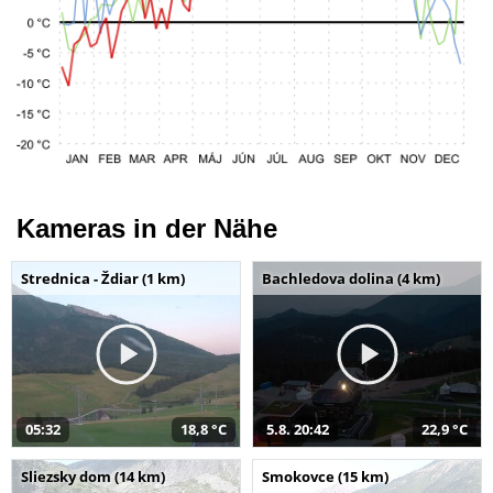
Kameras in der Nähe
Strednica - Ždiar (1 km)
Bachledova dolina (4 km)
05:32
18,8 °C
5.8. 20:42
22,9 °C
Sliezsky dom (14 km)
Smokovce (15 km)