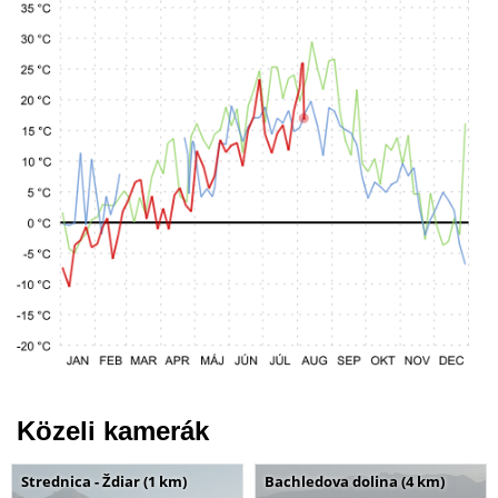
Közeli kamerák
Strednica - Ždiar (1 km)
Bachledova dolina (4 km)