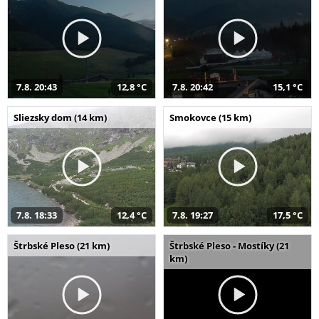
7.8. 20:43
12,8 °C
7.8. 20:42
15,1 °C
Sliezsky dom (14 km)
Smokovce (15 km)
7.8. 18:33
12,4 °C
7.8. 19:27
17,5 °C
Štrbské Pleso (21 km)
Štrbské Pleso - Mostíky (21
km)