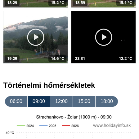
18:29
15,2 °C
18:59
15,1 °C
19:29
14,6 °C
23:31
12,2 °C
Történelmi hőmérsékletek
06:00
09:00
12:00
15:00
18:00