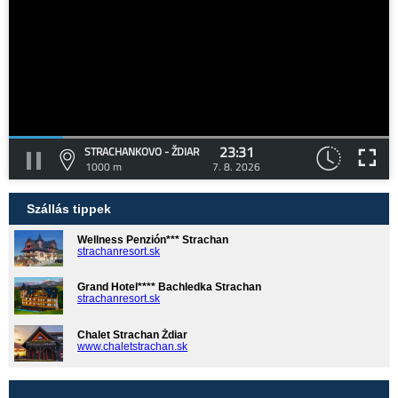
23:31
STRACHANKOVO - ŽDIAR
1000 m
7. 8. 2026
Szállás tippek
Wellness Penzión*** Strachan
strachanresort.sk
Grand Hotel**** Bachledka Strachan
strachanresort.sk
Chalet Strachan Ždiar
www.chaletstrachan.sk