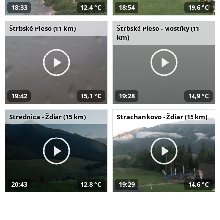
18:33
12,4 °C
18:54
19,6 °C
Štrbské Pleso (11 km)
Štrbské Pleso - Mostíky (11
km)
19:42
15,1 °C
19:28
14,9 °C
Strednica - Ždiar (15 km)
Strachankovo - Ždiar (15 km)
20:43
12,8 °C
19:29
14,6 °C