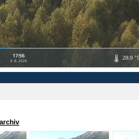
17:56
28.9 °
6. 8. 2026
archiv