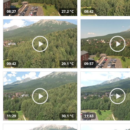
08:27
27,2 °C
08:42
09:42
29,1 °C
09:57
11:29
30,1 °C
11:43