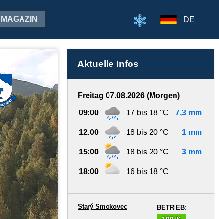
MAGAZIN
DE
Aktuelle Infos
Freitag 07.08.2026 (Morgen)
09:00
17 bis 18 °C
7,3 mm
12:00
18 bis 20 °C
1 mm
15:00
18 bis 20 °C
3 mm
18:00
16 bis 18 °C
Starý Smokovec
BETRIEB:
100 %