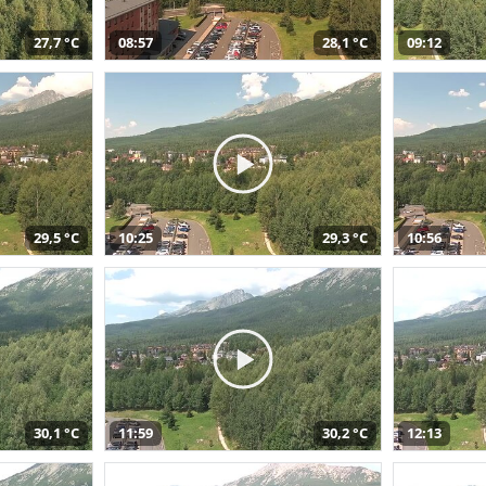
27,7 °C
08:57
28,1 °C
09:12
29,5 °C
10:25
29,3 °C
10:56
30,1 °C
11:59
30,2 °C
12:13