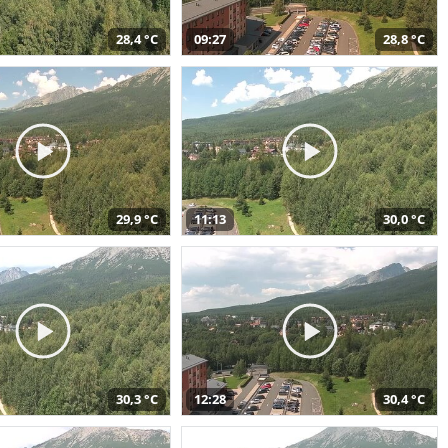
28,4 °C
09:27
28,8 °C
29,9 °C
11:13
30,0 °C
30,3 °C
12:28
30,4 °C