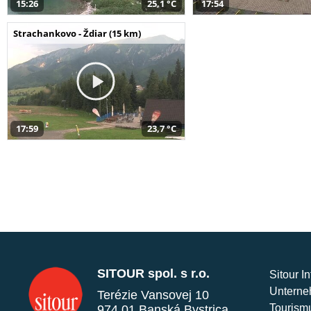
15:26
25,1 °C
17:54
Strachankovo - Ždiar (15 km)
17:59
23,7 °C
SITOUR spol. s r.o.
Sitour I
Unterne
Terézie Vansovej 10
Tourism
974 01 Banská Bystrica