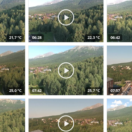
21,7 °C
06:28
22,3 °C
06:42
25,0 °C
07:42
25,7 °C
07:57