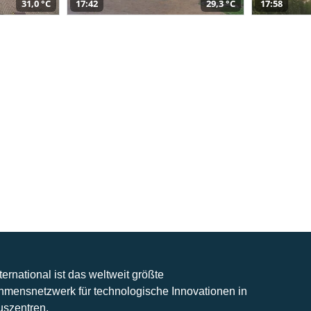
31,0 °C
17:42
29,3 °C
17:58
nternational ist das weltweit größte
hmensnetzwerk für technologische Innovationen in
uszentren.