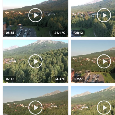
05:55
21,1 °C
06:12
07:12
24,3 °C
07:27