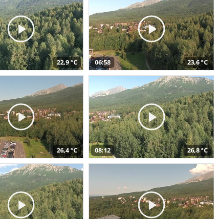
22,9 °C
06:58
23,6 °C
26,4 °C
08:12
26,8 °C