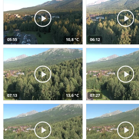
05:55
10,8 °C
06:12
07:13
13,6 °C
07:27