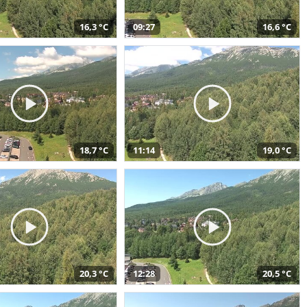
16,3 °C
09:27
16,6 °C
18,7 °C
11:14
19,0 °C
20,3 °C
12:28
20,5 °C