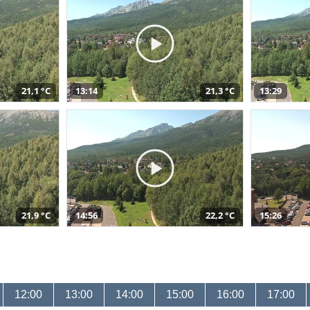
21,1 °C
13:14
21,3 °C
13:29
21,9 °C
14:56
22,2 °C
15:26
12:00
13:00
14:00
15:00
16:00
17:00