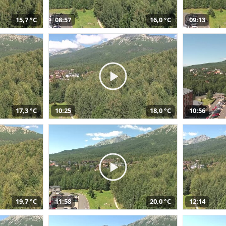
15,7 °C
08:57
16,0 °C
09:13
17,3 °C
10:25
18,0 °C
10:56
19,7 °C
11:58
20,0 °C
12:14