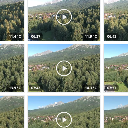
11,4 °C
06:27
11,9 °C
06:43
13,9 °C
07:43
14,3 °C
07:57