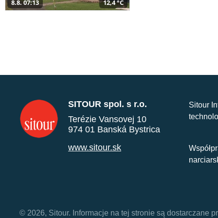
8.8. 07:13
12,4 °C
SITOUR spol. s r.o.
Sitour I
technolo
Terézie Vansovej 10
974 01 Banská Bystrica
www.sitour.sk
Współpr
narciars
© 2026, Sitour. Informacje na tej stronie są dostarczane