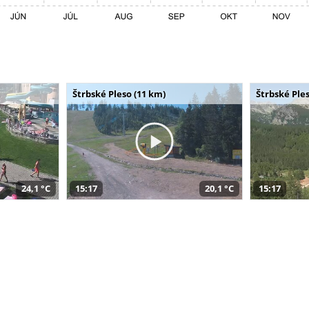
Štrbské Pleso (11 km)
Štrbské Ples
24,1 °C
15:17
20,1 °C
15:17