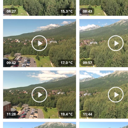
08:27
15,3 °C
08:43
09:42
17,0 °C
09:57
11:28
19,4 °C
11:44