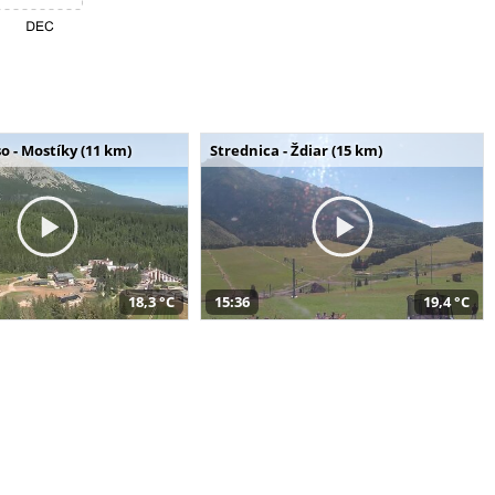
o - Mostíky (11 km)
Strednica - Ždiar (15 km)
18,3 °C
15:36
19,4 °C