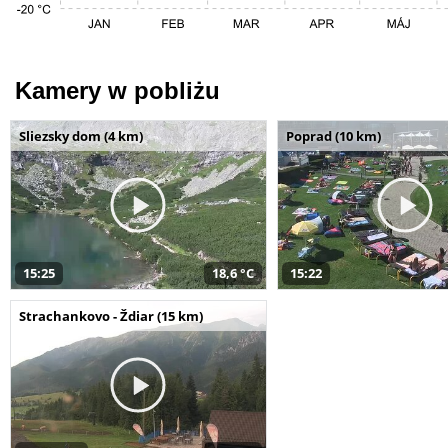
Kamery w pobliżu
Sliezsky dom (4 km)
Poprad (10 km)
15:25
18,6 °C
15:22
Strachankovo - Ždiar (15 km)