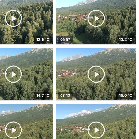
12,6 °C
06:57
13,2 °C
14,7 °C
08:13
15,0 °C