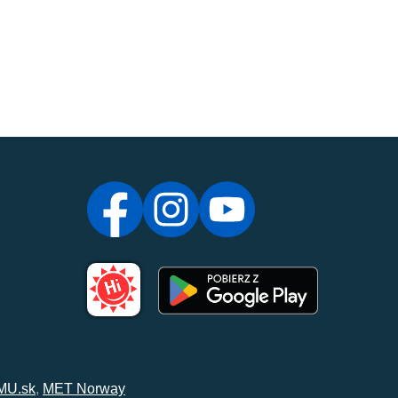
MU.sk
,
MET Norway