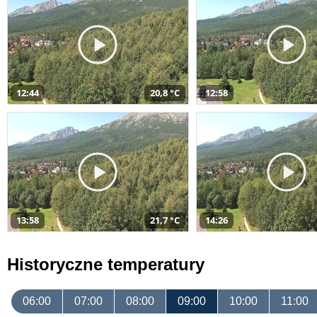
12:44
20,8 °C
12:58
13:58
21,7 °C
14:26
Historyczne temperatury
06:00
07:00
08:00
09:00
10:00
11:00