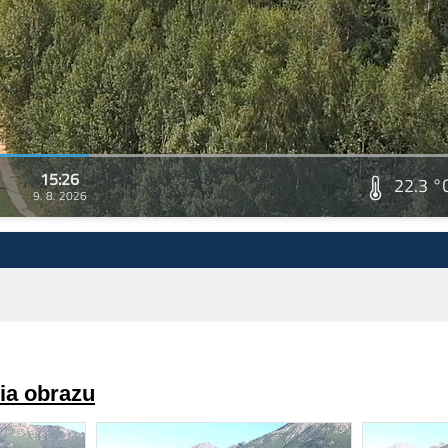
15:26
22.3 °
9. 8. 2026
ria obrazu