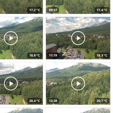
17,2 °C
09:27
17,4 °C
18,8 °C
11:19
19,3 °C
20,4 °C
12:28
20,7 °C