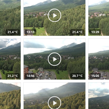
21,4 °C
13:13
21,4 °C
13:29
21,2 °C
14:56
20,7 °C
15:26