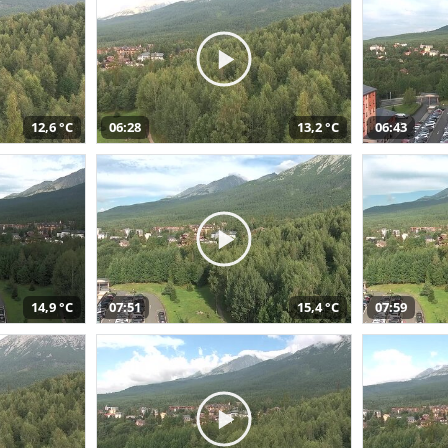
12,6 °C
06:28
13,2 °C
06:43
14,9 °C
07:51
15,4 °C
07:59