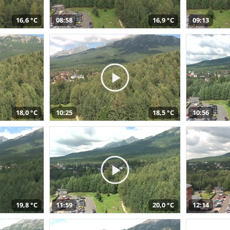
16,6 °C
08:58
16,9 °C
09:13
18,0 °C
10:25
18,5 °C
10:56
19,8 °C
11:59
20,0 °C
12:14