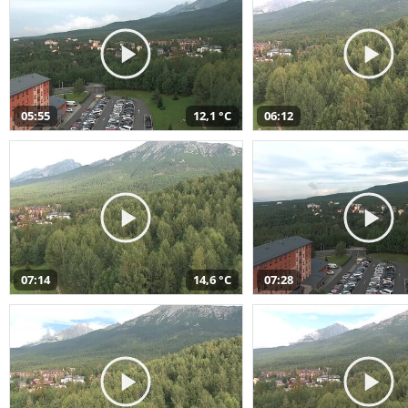
05:55
12,1 °C
06:12
07:14
14,6 °C
07:28