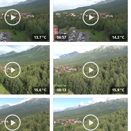
13,7 °C
06:57
14,2 °C
15,6 °C
08:13
15,9 °C