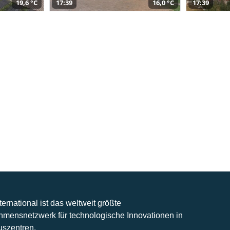
19,6 °C
17:39
16,0 °C
17:39
nternational ist das weltweit größte
hmensnetzwerk für technologische Innovationen in
uszentren.