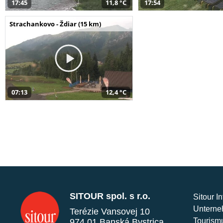
17:45
11,8 °C
17:54
Strachankovo - Ždiar (15 km)
07:13
12,4 °C
SITOUR spol. s r.o.
Sitour I
Unterne
Terézie Vansovej 10
Tourism
974 01 Banská Bystrica