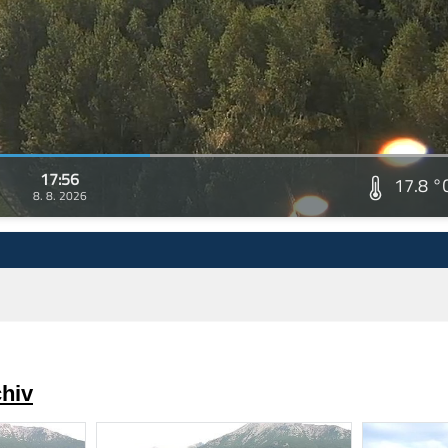
17:56
17.8 °
8. 8. 2026
chiv