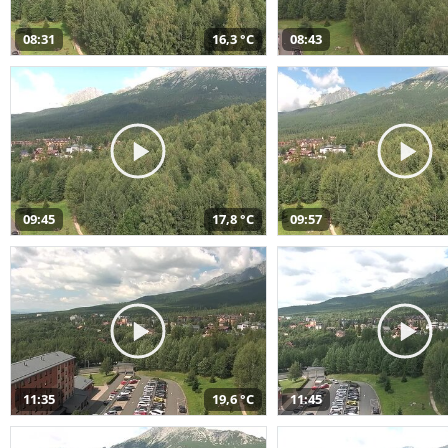
08:31
16,3 °C
08:43
09:45
17,8 °C
09:57
11:35
19,6 °C
11:45