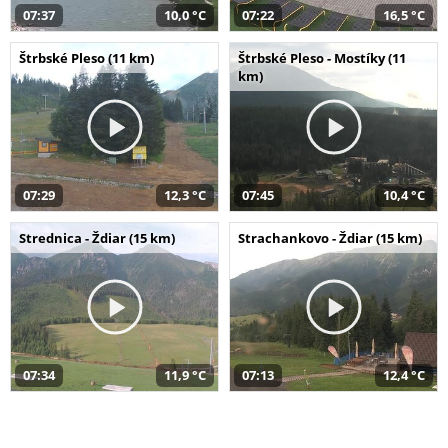
07:37
10,0 °C
07:22
16,5 °C
Štrbské Pleso (11 km)
Štrbské Pleso - Mostíky (11
km)
07:29
12,3 °C
07:45
10,4 °C
Strednica - Ždiar (15 km)
Strachankovo - Ždiar (15 km)
07:34
11,9 °C
07:13
12,4 °C