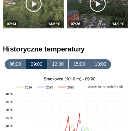
07:14
14,6 °C
07:28
14,9 °C
Historyczne temperatury
06:00
09:00
12:00
15:00
18:00