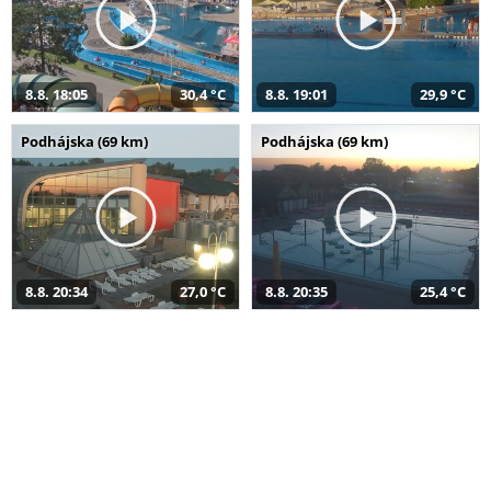
8.8. 18:05
30,4 °C
8.8. 19:01
29,9 °C
Podhájska (69 km)
Podhájska (69 km)
8.8. 20:34
27,0 °C
8.8. 20:35
25,4 °C