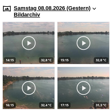
Samstag 08.08.2026 (Gestern)
Bildarchiv
14:15
32,8 °C
15:15
32,8 °C
16:15
32,4 °C
17:15
31,3 °C