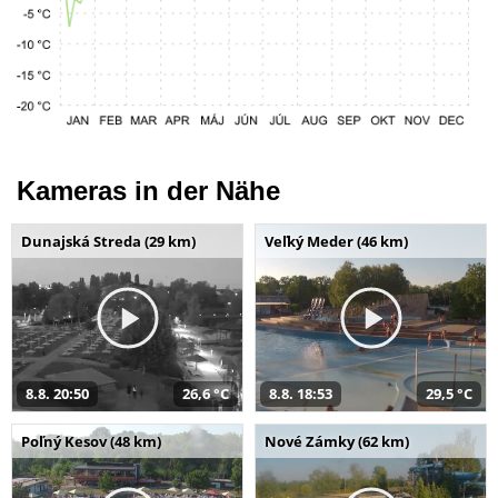
Kameras in der Nähe
Dunajská Streda (29 km)
Veľký Meder (46 km)
8.8. 20:50
26,6 °C
8.8. 18:53
29,5 °C
Poľný Kesov (48 km)
Nové Zámky (62 km)