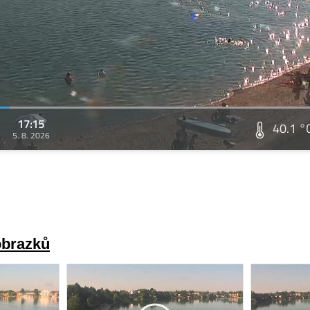
17:15
40.1 °
5. 8. 2026
obrazků