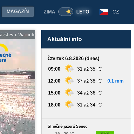
MAGAZÍN
ZIMA
LETO
CZ
evu. Viac informácií: www.slnecnejazera.sk
Aktuální info
Čtvrtek 6.8.2026 (dnes)
09:00
31 až 35 °C
12:00
37 až 38 °C
0,1 mm
15:00
34 až 36 °C
18:00
31 až 34 °C
Slnečné jazerá Senec
19 - 20 °C
1 / 1