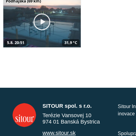
Podhájska (69 km)
5.8. 20:51
31,9 °C
SITOUR spol. s r.o.
Sitour I
inovace 
Terézie Vansovej 10
974 01 Banská Bystrica
www.sitour.sk
Spolupra