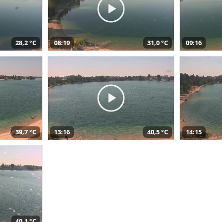
28,2 °C
08:19
31,0 °C
09:16
39,7 °C
13:16
40,5 °C
14:15
40,1 °C