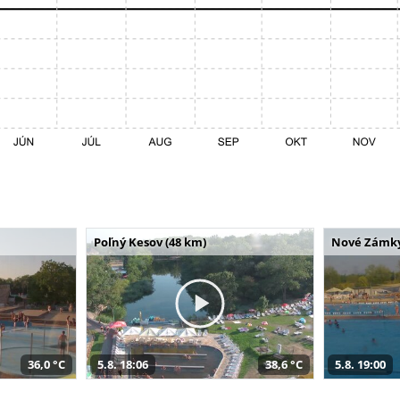
Poľný Kesov (48 km)
Nové Zámky
36,0 °C
5.8. 18:06
38,6 °C
5.8. 19:00