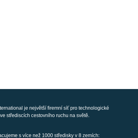
nternational je největší firemní síť pro technologické
ve střediscích cestovního ruchu na světě.
cujeme s více než 1000 středisky v 8 zemích: