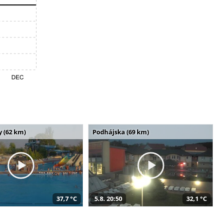
 (62 km)
Podhájska (69 km)
37,7 °C
5.8. 20:50
32,1 °C