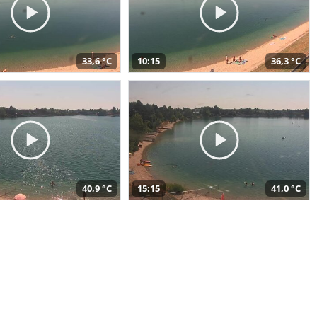
33,6 °C
10:15
36,3 °C
40,9 °C
15:15
41,0 °C