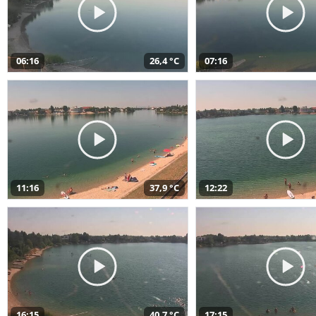
06:16
26,4 °C
07:16
11:16
37,9 °C
12:22
16:15
40,7 °C
17:15