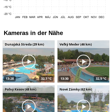
Kameras in der Nähe
Dunajská Streda (29 km)
Veľký Meder (46 km)
13:28
32,7 °C
13:30
32,5 °C
Poľný Kesov (48 km)
Nové Zámky (62 km)