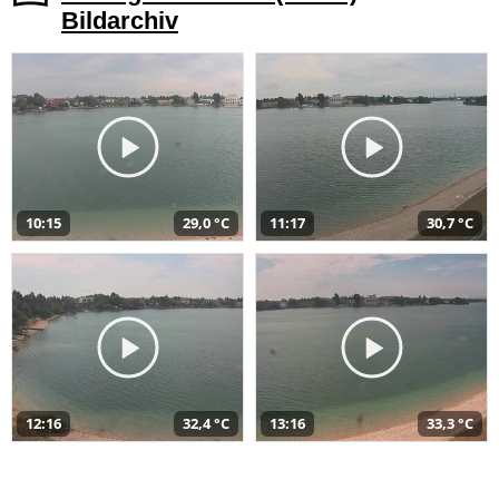
Bildarchiv
10:15
29,0 °C
11:17
30,7 °C
12:16
32,4 °C
13:16
33,3 °C