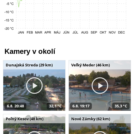
Kamery v okolí
Dunajská Streda (29 km)
Veľký Meder (46 km)
6.8. 20:48
32,1 °C
6.8. 19:17
35,3 °C
Poľný Kesov (48 km)
Nové Zámky (62 km)