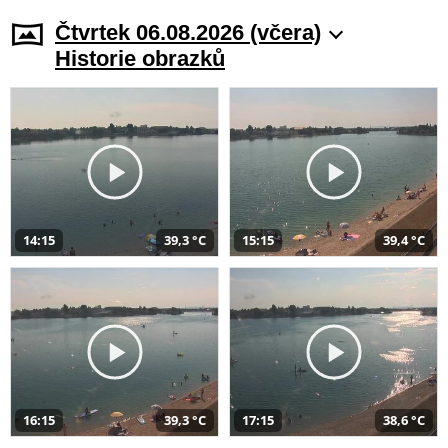
Čtvrtek 06.08.2026 (včera)
Historie obrazků
14:15
39,3 °C
15:15
39,4 °C
16:15
39,3 °C
17:15
38,6 °C