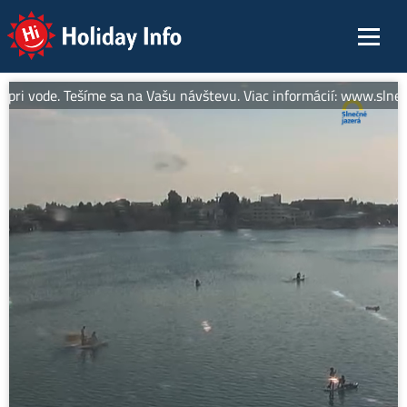
Holiday Info
ri vode. Tešíme sa na Vašu návštevu. Viac informácií: www.slnecne