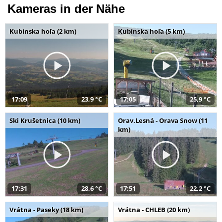
Kameras in der Nähe
Kubínska hoľa (2 km)
Kubínska hoľa (5 km)
17:09
23,9 °C
17:05
25,9 °C
Ski Krušetnica (10 km)
Orav.Lesná - Orava Snow (11
km)
17:31
28,6 °C
17:51
22,2 °C
Vrátna - Paseky (18 km)
Vrátna - CHLEB (20 km)