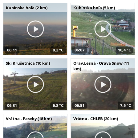
Kubínska hoľa (2 km)
Kubínska hoľa (5 km)
06:11
8,2 °C
06:07
10,4 °C
Ski Krušetnica (10 km)
Orav.Lesná - Orava Snow (11
km)
06:31
6,8 °C
06:51
7,5 °C
Vrátna - Paseky (18 km)
Vrátna - CHLEB (20 km)