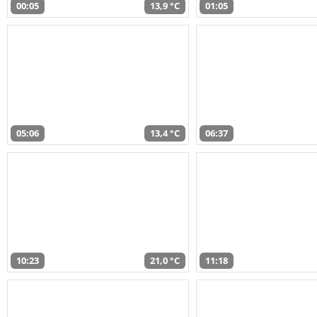
00:05
13,9 °C
01:05
05:06
13,4 °C
06:37
10:23
21,0 °C
11:18