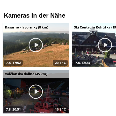
Kameras in der Nähe
Kasárne - Javorníky (8 km)
Ski Centrum Kohútka (19
7.8. 17:52
20,1 °C
7.8. 18:23
Valčianska dolina (45 km)
7.8. 20:51
16,8 °C