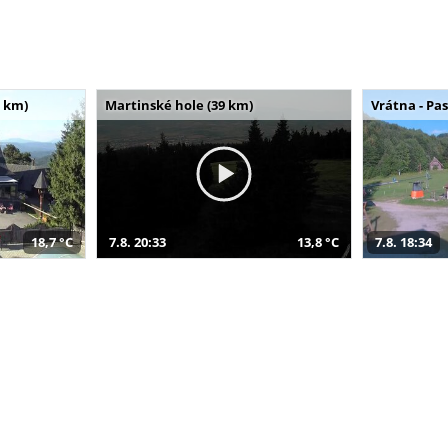
 km)
Martinské hole (39 km)
Vrátna - Pa
18,7 °C
7.8. 20:33
13,8 °C
7.8. 18:34