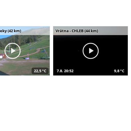
seky (42 km)
Vrátna - CHLEB (44 km)
22,5 °C
7.8. 20:52
9,8 °C