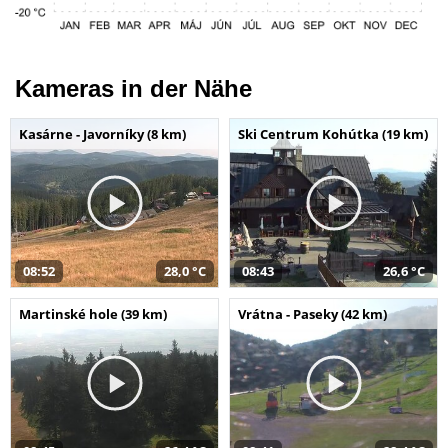
Kameras in der Nähe
Kasárne - Javorníky (8 km)
Ski Centrum Kohútka (19 km)
08:52
28,0 °C
08:43
26,6 °C
Martinské hole (39 km)
Vrátna - Paseky (42 km)