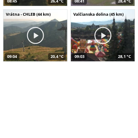
08:45
26,4 °C
08:41
28,4 °C
Vrátna - CHLEB (44 km)
Valčianska dolina (45 km)
09:04
20,4 °C
09:03
28,1 °C