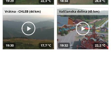
19:29
22,3 °C
18:34
28,8 °C
Vrátna - CHLEB (44 km)
Valčianska dolina (45 km)
19:30
17,7 °C
19:32
22,2 °C