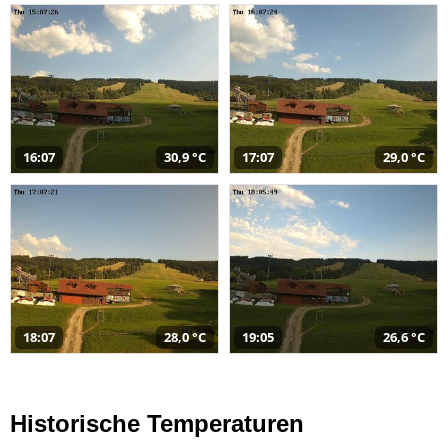
16:07
30,9 °C
17:07
29,0 °C
18:07
28,0 °C
19:05
26,6 °C
Historische Temperaturen