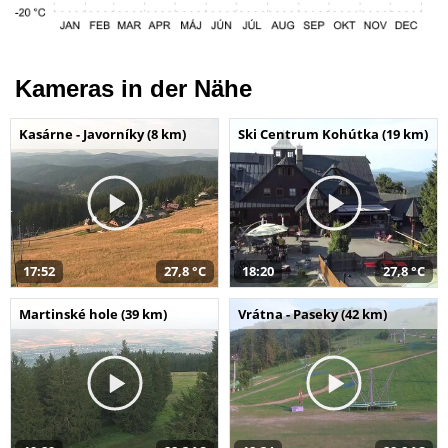
Kameras in der Nähe
Kasárne - Javorníky (8 km)
Ski Centrum Kohútka (19 km)
17:52
27,8 °C
18:20
27,8 °C
Martinské hole (39 km)
Vrátna - Paseky (42 km)