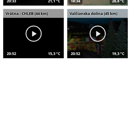
20:33
21,1 °C
18:34
28,8 °C
Vrátna - CHLEB (44 km)
Valčianska dolina (45 km)
20:52
15,3 °C
20:52
19,3 °C