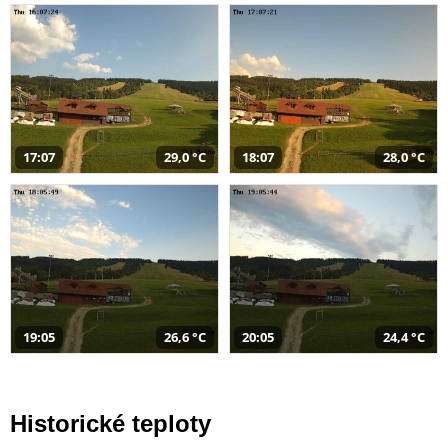
17:07
29,0 °C
18:07
28,0 °C
19:05
26,6 °C
20:05
24,4 °C
Historické teploty