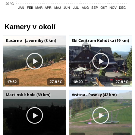
Kamery v okolí
Kasárne - Javorníky (8 km)
Ski Centrum Kohútka (19 km)
17:52
27,8 °C
18:20
27,8 °C
Martinské hole (39 km)
Vrátna - Paseky (42 km)