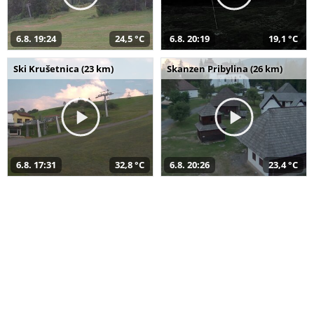
6.8. 19:24
24,5 °C
6.8. 20:19
19,1 °C
Ski Krušetnica (23 km)
Skanzen Pribylina (26 km)
6.8. 17:31
32,8 °C
6.8. 20:26
23,4 °C