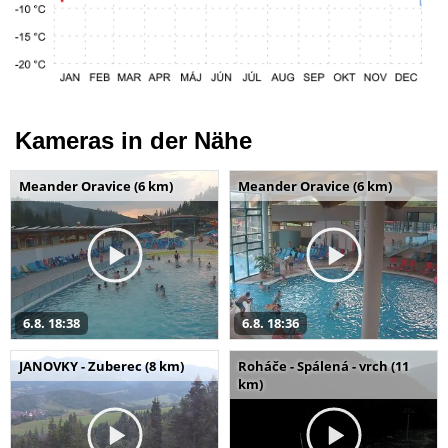
Kameras in der Nähe
Meander Oravice (6 km)
Meander Oravice (6 km)
6.8. 18:38
6.8. 18:36
JANOVKY - Zuberec (8 km)
Roháče - Spálená - vrch (11
km)