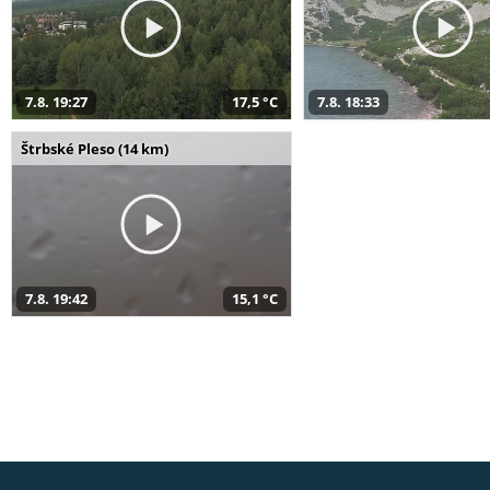
7.8. 19:27
17,5 °C
7.8. 18:33
Štrbské Pleso (14 km)
7.8. 19:42
15,1 °C