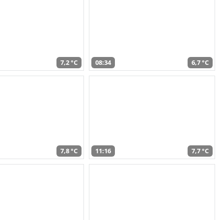
7,2 °C
08:34
6,7 °C
7,8 °C
11:16
7,7 °C