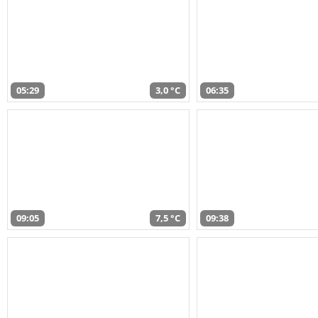
05:29
3,0 °C
06:35
09:05
7,5 °C
09:38