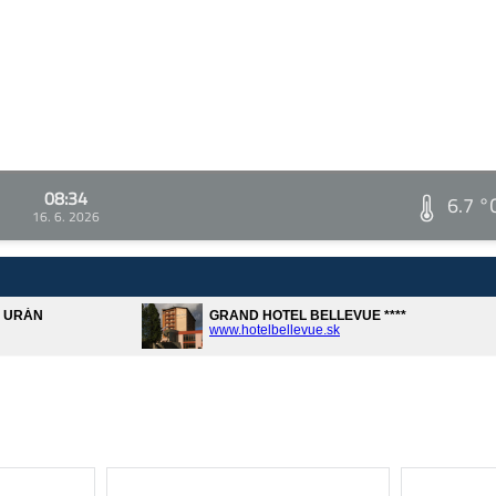
08:34
6.7 °
16. 6. 2026
A URÁN
GRAND HOTEL BELLEVUE ****
www.hotelbellevue.sk