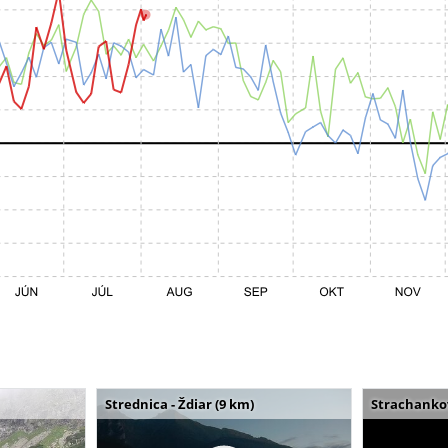
Strednica - Ždiar (9 km)
Strachankov