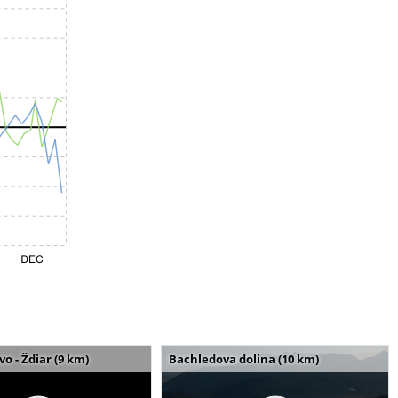
o - Ždiar (9 km)
Bachledova dolina (10 km)