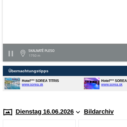
SKALNATÉ PLESO
1750 m
Übernachtungstipps
Hotel*** SOREA TITRIS
Hotel*** SORE
www.sorea.sk
www.sorea.sk
Dienstag 16.06.2026
Bildarchiv