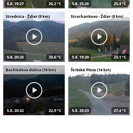
5.8. 19:27
26,2 °C
5.8. 15:26
25,4 °C
Strednica - Ždiar (9 km)
Strachankovo - Ždiar (9 km)
5.8. 20:26
20,6 °C
5.8. 19:29
23,1 °C
Bachledova dolina (10 km)
Štrbské Pleso (14 km)
5.8. 20:42
22,9 °C
5.8. 20:23
27,4 °C