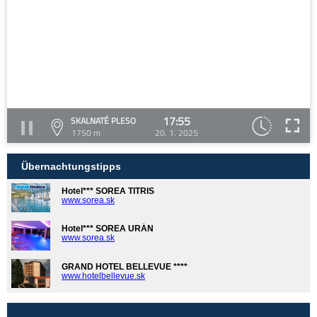
17:55
SKALNATÉ PLESO
1750 m
20. 1. 2025
Übernachtungstipps
Hotel*** SOREA TITRIS
www.sorea.sk
Hotel*** SOREA URÁN
www.sorea.sk
GRAND HOTEL BELLEVUE ****
www.hotelbellevue.sk