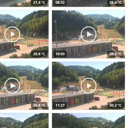
27,4 °C
08:32
28,4 °C
29,8 °C
10:03
29,2 °C
29,8 °C
11:27
30,2 °C