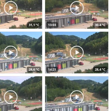
31,1 °C
13:03
30,4 °C
28,6 °C
14:21
28,4 °C