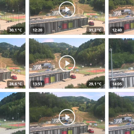
30,1 °C
12:20
31,2 °C
12:40
28,6 °C
13:51
29,1 °C
14:05