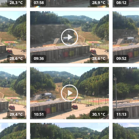
28,3 °C
07:58
28,9 °C
08:12
28,6 °C
09:36
28,6 °C
09:52
29,4 °C
10:51
30,1 °C
11:13