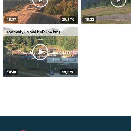
18:37
25,1 °C
18:22
Donovaly - Nová hoľa (54 km)
18:40
19,0 °C