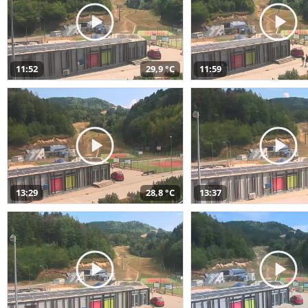
11:52
29,9 °C
11:59
13:29
28,8 °C
13:37