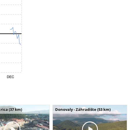
rica (37 km)
Donovaly - Záhradište (53 km)