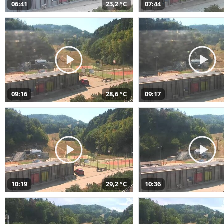
06:41
23,2 °C
07:44
09:16
28,6 °C
09:17
10:19
29,2 °C
10:36