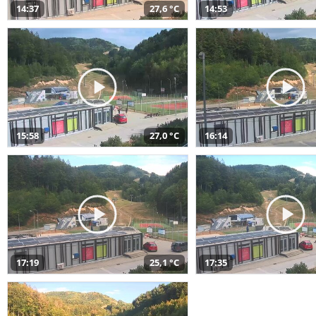
14:37
27,6 °C
14:53
15:58
27,0 °C
16:14
17:19
25,1 °C
17:35