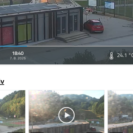
18:40
24.1 °
7. 8. 2026
iv