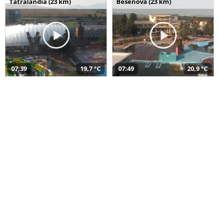
Tatralandia (23 km)
Bešeňová (23 km)
07:39
19,7 °C
07:49
20,9 °C