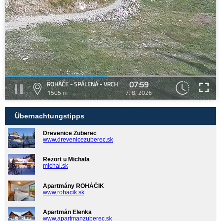
07:59
ROHÁČE - SPÁLENÁ - VRCH
1505 m
7. 8. 2026
Übernachtungstipps
Drevenice Zuberec
www.drevenicezuberec.sk
Rezort u Michala
michal.sk
Apartmány ROHÁČIK
www.rohacik.sk
Apartmán Elenka
www.apartmanzuberec.sk