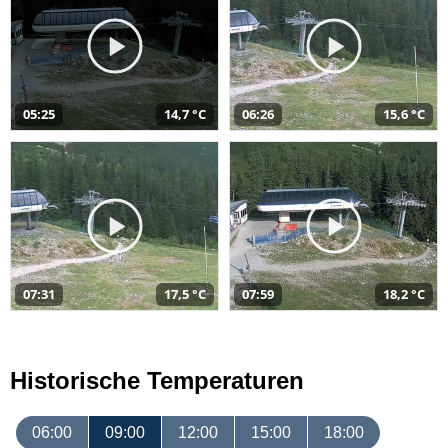
05:25
14,7 °C
06:26
15,6 °C
07:31
17,5 °C
07:59
18,2 °C
Historische Temperaturen
06:00
09:00
12:00
15:00
18:00