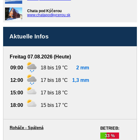
Chata pod Kýčerou
www.chatapodkycerou.sk
Aktuelle Infos
Freitag 07.08.2026 (Heute)
09:00
18 bis 19 °C
2 mm
12:00
17 bis 18 °C
1,3 mm
15:00
17 bis 18 °C
18:00
15 bis 17 °C
Roháče - Spálená
BETRIEB:
33 %