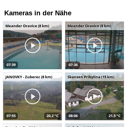
Kameras in der Nähe
Meander Oravice (8 km)
Meander Oravice (8 km)
07:39
07:36
JANOVKY - Zuberec (8 km)
Skanzen Pribylina (15 km)
07:55
20,2 °C
08:06
21,5 °C