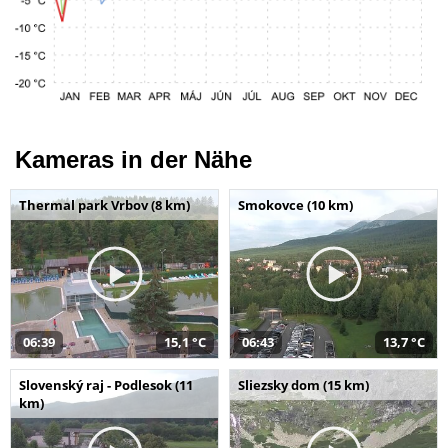
Kameras in der Nähe
Thermal park Vrbov (8 km)
Smokovce (10 km)
06:39
15,1 °C
06:43
13,7 °C
Slovenský raj - Podlesok (11
Sliezsky dom (15 km)
km)