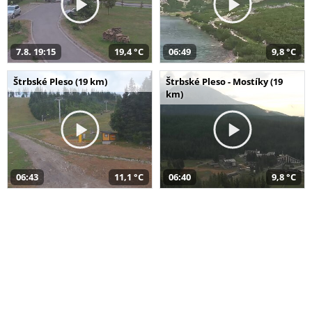
7.8. 19:15
19,4 °C
06:49
9,8 °C
Štrbské Pleso (19 km)
Štrbské Pleso - Mostíky (19
km)
06:43
11,1 °C
06:40
9,8 °C