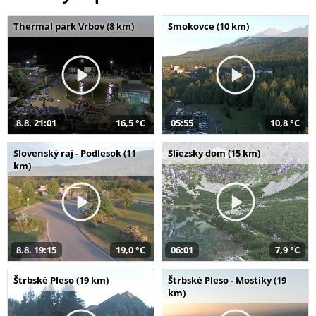
Thermal park Vrbov (8 km)
Smokovce (10 km)
8.8. 21:01
16,5 °C
05:55
10,8 °C
Slovenský raj - Podlesok (11
Sliezsky dom (15 km)
km)
8.8. 19:15
19,0 °C
06:01
7,9 °C
Štrbské Pleso (19 km)
Štrbské Pleso - Mostíky (19
km)