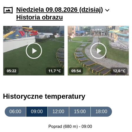
Niedziela 09.08.2026 (dzisiaj)
Historia obrazu
05:22
11,7 °C
05:54
12,0 °C
Historyczne temperatury
06:00
09:00
12:00
15:00
18:00