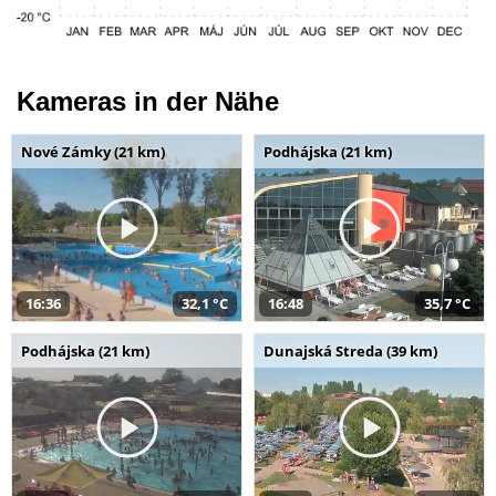
Kameras in der Nähe
Nové Zámky (21 km)
Podhájska (21 km)
16:36
32,1 °C
16:48
35,7 °C
Podhájska (21 km)
Dunajská Streda (39 km)