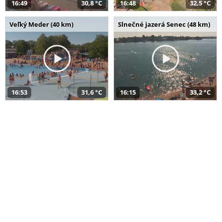
16:49
30,8 °C
16:48
32,5 °C
Veľký Meder (40 km)
Slnečné jazerá Senec (48 km)
16:53
31,6 °C
16:15
33,2 °C