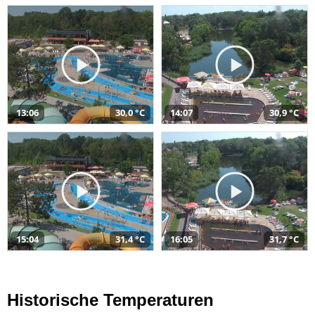
13:06
30,0 °C
14:07
30,9 °C
15:04
31,4 °C
16:05
31,7 °C
Historische Temperaturen