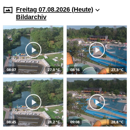
Freitag 07.08.2026 (Heute)
Bildarchiv
08:07
27,0 °C
08:16
27,3 °C
08:45
28,2 °C
09:08
28,8 °C