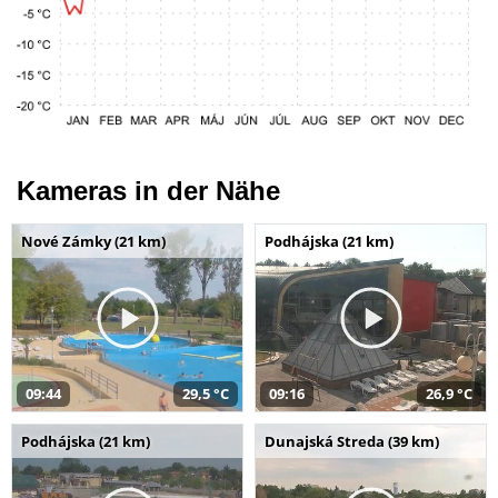
Kameras in der Nähe
Nové Zámky (21 km)
Podhájska (21 km)
09:44
29,5 °C
09:16
26,9 °C
Podhájska (21 km)
Dunajská Streda (39 km)