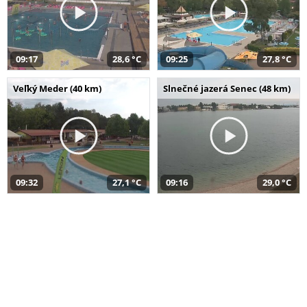
09:17
28,6 °C
09:25
27,8 °C
Veľký Meder (40 km)
Slnečné jazerá Senec (48 km)
09:32
27,1 °C
09:16
29,0 °C