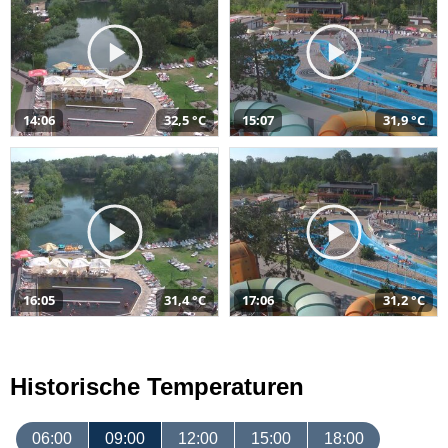
14:06
32,5 °C
15:07
31,9 °C
16:05
31,4 °C
17:06
31,2 °C
Historische Temperaturen
06:00
09:00
12:00
15:00
18:00