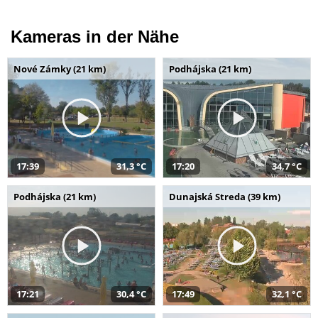
Kameras in der Nähe
Nové Zámky (21 km)
Podhájska (21 km)
17:39
31,3 °C
17:20
34,7 °C
Podhájska (21 km)
Dunajská Streda (39 km)
17:21
30,4 °C
17:49
32,1 °C