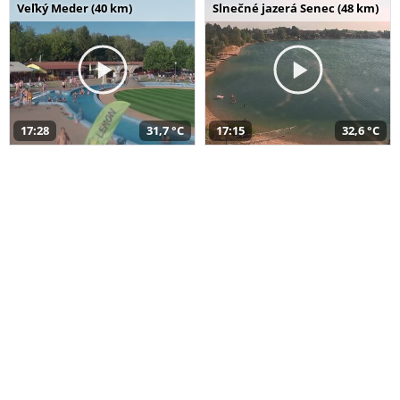
Veľký Meder (40 km)
Slnečné jazerá Senec (48 km)
17:28
31,7 °C
17:15
32,6 °C