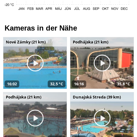
Kameras in der Nähe
Nové Zámky (21 km)
Podhájska (21 km)
16:02
32,5 °C
16:16
35,8 °C
Podhájska (21 km)
Dunajská Streda (39 km)