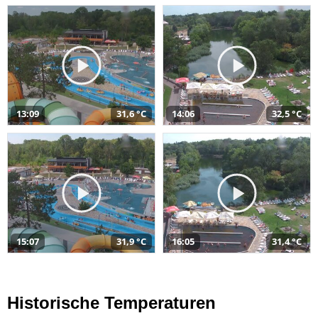
13:09
31,6 °C
14:06
32,5 °C
15:07
31,9 °C
16:05
31,4 °C
Historische Temperaturen