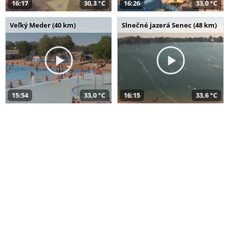
16:17
30,3 °C
16:26
33,0 °C
Veľký Meder (40 km)
Slnečné jazerá Senec (48 km)
15:54
33,0 °C
16:15
33,6 °C