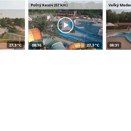
Poľný Kesov (67 km)
Veľký Meder
27,3 °C
08:16
27,3 °C
08:31