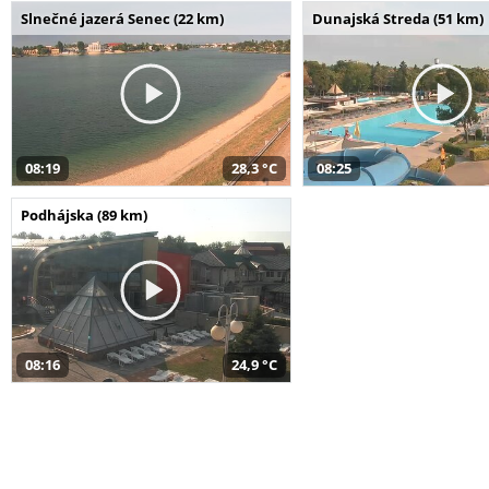
Slnečné jazerá Senec (22 km)
Dunajská Streda (51 km)
08:19
28,3 °C
08:25
Podhájska (89 km)
08:16
24,9 °C