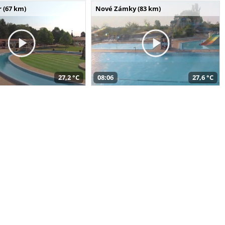
 (67 km)
Nové Zámky (83 km)
27,2 °C
08:06
27,6 °C