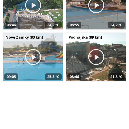
08:46
24,2 °C
08:55
24,2 °C
Nové Zámky (83 km)
Podhájska (89 km)
09:05
25,3 °C
08:46
21,8 °C