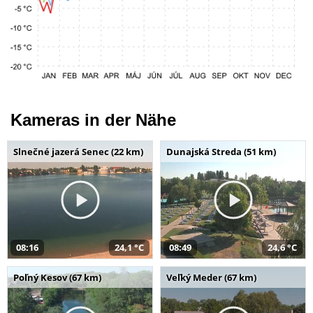
Kameras in der Nähe
Slnečné jazerá Senec (22 km)
Dunajská Streda (51 km)
08:16
24,1 °C
08:49
24,6 °C
Poľný Kesov (67 km)
Veľký Meder (67 km)