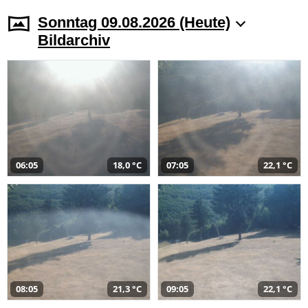
Sonntag 09.08.2026 (Heute)
Bildarchiv
06:05
18,0 °C
07:05
22,1 °C
08:05
21,3 °C
09:05
22,1 °C