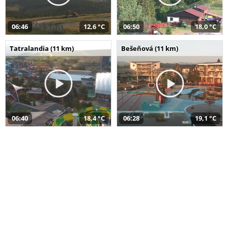
06:46
12,6 °C
06:50
18,0 °C
Tatralandia (11 km)
Bešeňová (11 km)
06:40
18,4 °C
06:28
19,1 °C