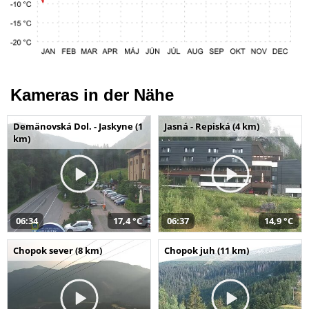
Kameras in der Nähe
Demänovská Dol. - Jaskyne (1
Jasná - Repiská (4 km)
km)
06:34
17,4 °C
06:37
14,9 °C
Chopok sever (8 km)
Chopok juh (11 km)