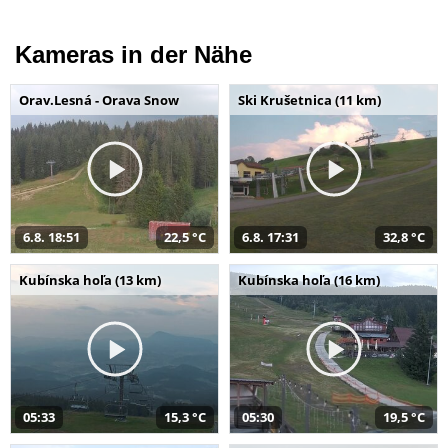
Kameras in der Nähe
Orav.Lesná - Orava Snow
Ski Krušetnica (11 km)
6.8. 18:51
22,5 °C
6.8. 17:31
32,8 °C
Kubínska hoľa (13 km)
Kubínska hoľa (16 km)
05:33
15,3 °C
05:30
19,5 °C