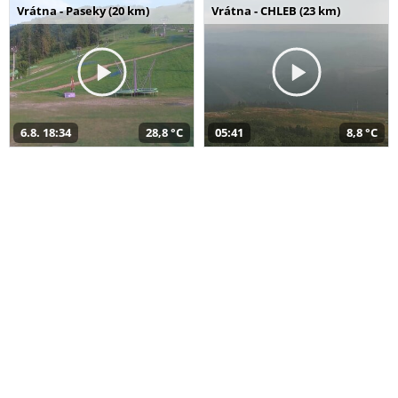
Vrátna - Paseky (20 km)
Vrátna - CHLEB (23 km)
6.8. 18:34
28,8 °C
05:41
8,8 °C