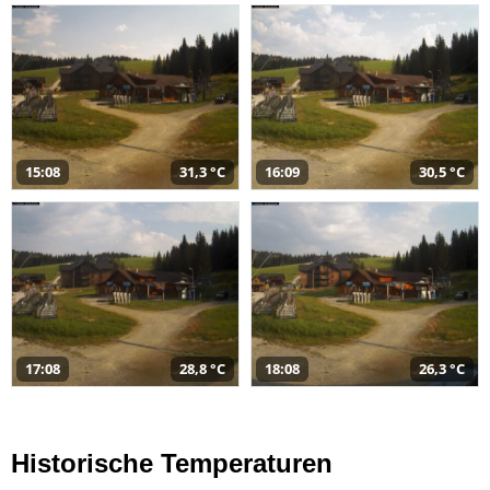
15:08
31,3 °C
16:09
30,5 °C
17:08
28,8 °C
18:08
26,3 °C
Historische Temperaturen