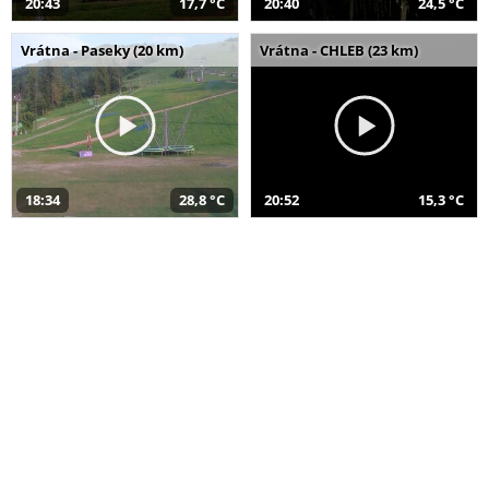
20:43
17,7 °C
20:40
24,5 °C
Vrátna - Paseky (20 km)
Vrátna - CHLEB (23 km)
18:34
28,8 °C
20:52
15,3 °C