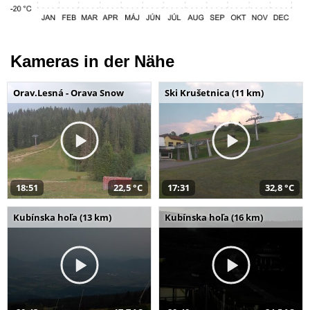
Kameras in der Nähe
Orav.Lesná - Orava Snow
Ski Krušetnica (11 km)
18:51
22,5 °C
17:31
32,8 °C
Kubínska hoľa (13 km)
Kubínska hoľa (16 km)