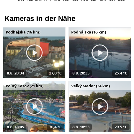
Kameras in der Nähe
Podhájska (16 km)
Podhájska (16 km)
8.8. 20:34
27,0 °C
8.8. 20:35
25,4 °C
Poľný Kesov (21 km)
Veľký Meder (34 km)
8.8. 18:05
30,4 °C
8.8. 18:53
29,5 °C