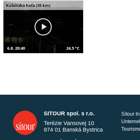
Kubínska hoľa (35 km)
6.8. 20:40
24,5 °C
SITOUR spol. s r.o.
Sitour I
Unterne
Terézie Vansovej 10
Tourism
974 01 Banská Bystrica