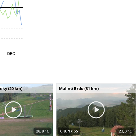
seky (20 km)
Malinô Brdo (31 km)
28,8 °C
6.8. 17:55
23,3 °C