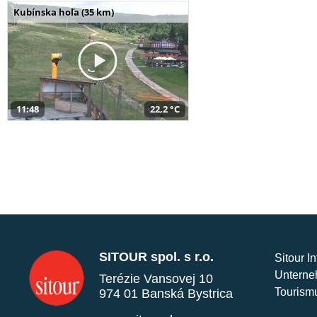
Kubínska hoľa (35 km)
11:48
22,2 °C
SITOUR spol. s r.o.
Sitour I
Unterne
Terézie Vansovej 10
Tourism
974 01 Banská Bystrica