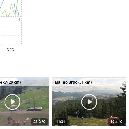
seky (20 km)
Malinô Brdo (31 km)
23,2 °C
11:31
19,4 °C