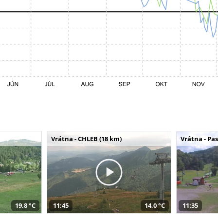
Vrátna - CHLEB (18 km)
Vrátna - Pa
19,8 °C
11:45
14,0 °C
11:35