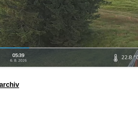
05:39
22.8 °
6. 8. 2026
archiv