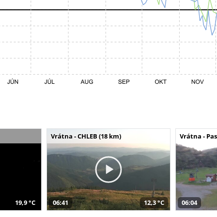
Vrátna - CHLEB (18 km)
Vrátna - Pa
19,9 °C
06:41
12,3 °C
06:04