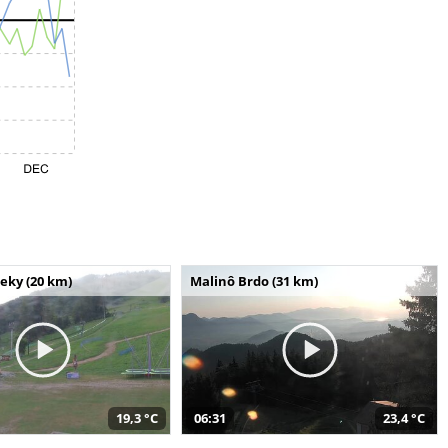
seky (20 km)
Malinô Brdo (31 km)
19,3 °C
06:31
23,4 °C