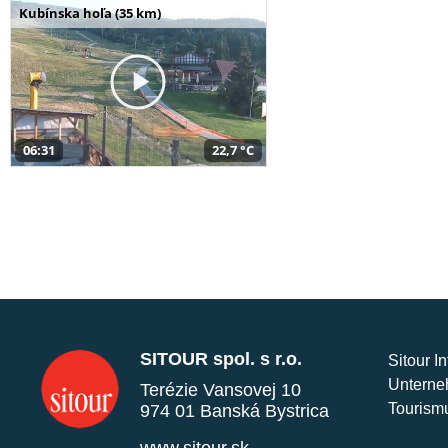
Kubínska hoľa (35 km)
06:31
22,7 °C
SITOUR spol. s r.o.
Sitour I
Unterne
Terézie Vansovej 10
Tourism
974 01 Banská Bystrica
www.sitour.sk