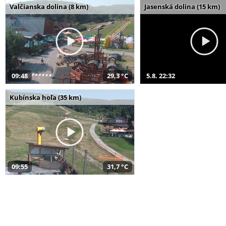
Valčianska dolina (8 km)
Jasenská dolina (15 km)
09:48
29,3 °C
5.8. 22:32
Kubínska hoľa (35 km)
09:55
31,7 °C