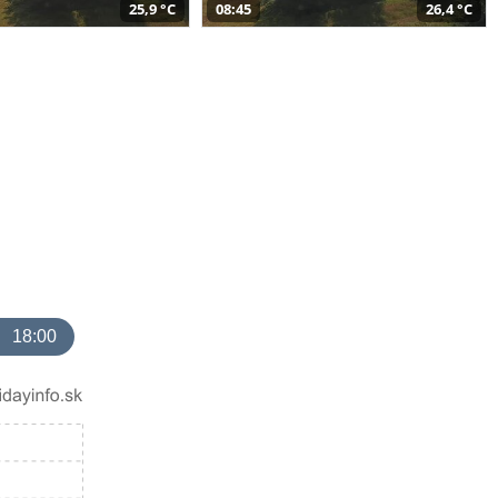
25,9 °C
08:45
26,4 °C
18:00