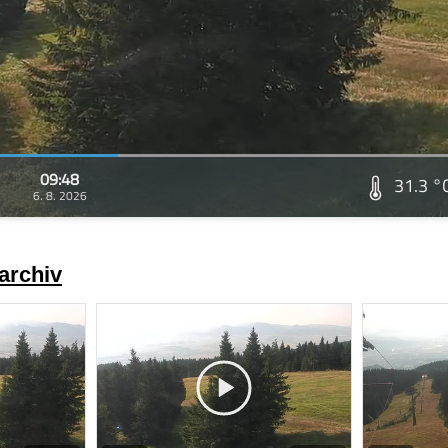
09:48
31.3 °
6. 8. 2026
archiv