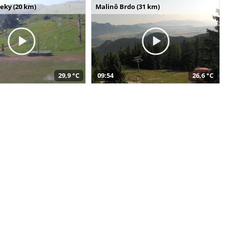
seky (20 km)
Malinô Brdo (31 km)
29,9 °C
09:54
26,6 °C