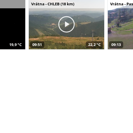
Vrátna - CHLEB (18 km)
Vrátna - Pa
19,9 °C
09:51
22,2 °C
09:13