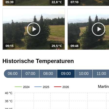
05:39
22,8 °C
07:10
09:15
29,5 °C
09:48
Historische Temperaturen
06:00
07:00
08:00
09:00
10:00
11:00