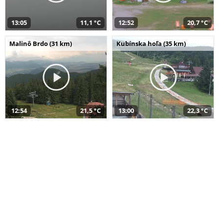
13:05
11,1 °C
12:52
20,7 °C
Malinô Brdo (31 km)
Kubínska hoľa (35 km)
12:54
21,5 °C
13:00
22,3 °C