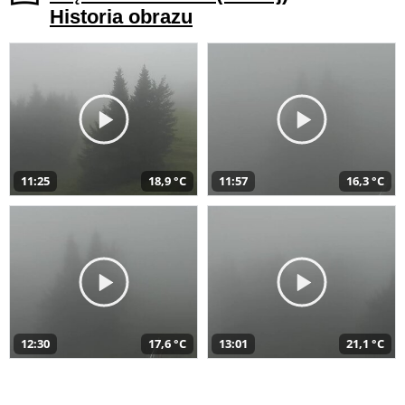
Historia obrazu
11:25
18,9 °C
11:57
16,3 °C
12:30
17,6 °C
13:01
21,1 °C